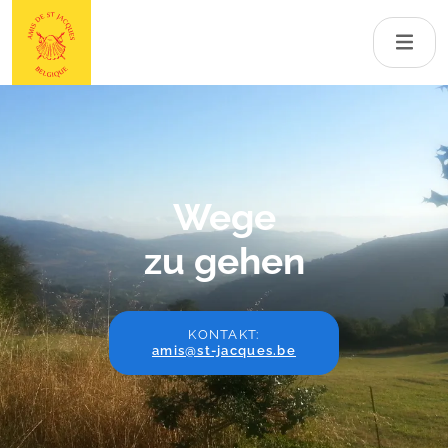
Wege
zu gehen
KONTAKT:
amis@st-jacques.be