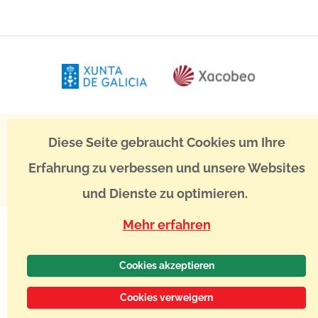
Rechtliche Hinweise
Satzung des gemeinnützigen Vereins
Diese Seite gebraucht Cookies um Ihre
Geschäftsordnung
Datenschutzerklärung
© 2024
Association Belge
Erfahrung zu verbessen und unsere Websites
des Amis de Saint-Jacques de Compostelle
- Erstellt von -
Webadev
-
Alle Rechte vorbehalten.
und Dienste zu optimieren.
Mehr erfahren
Cookies akzeptieren
Cookies verweigern