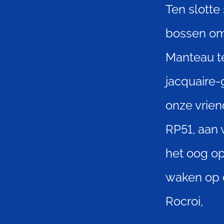
Ten slotte
bossen om 
Manteau te
jacquaire-
onze vrie
RP51, aan 
het oog op
waken op 
Rocroi,