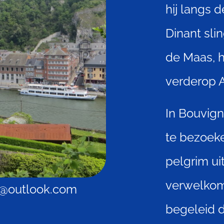
hij langs 
Dinant slin
de Maas, h
verderop A
In Bouvig
te bezoek
pelgrim ui
verwelkome
en@outlook.com
begeleid 