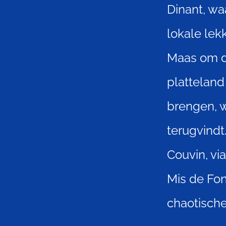
Dinant, wa
lokale lekk
Maas om d
platteland 
brengen, 
terugvindt
Couvin, vi
Mis de Fon
chaotische