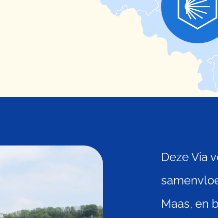
Deze Via v
samenvloe
Maas, en b