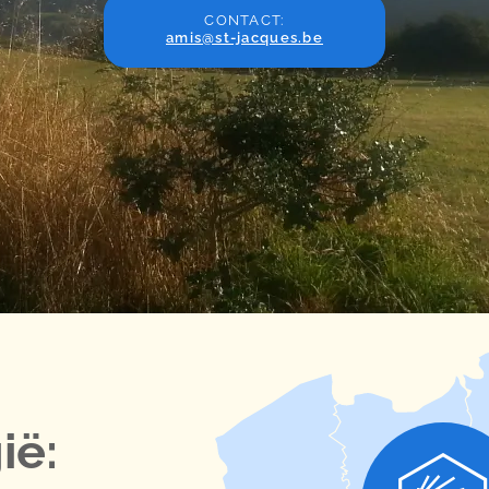
CONTACT:
amis@st-jacques.be
ië: