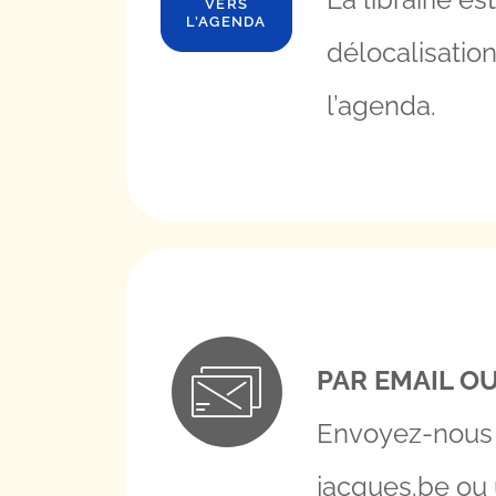
VERS
L’AGENDA
délocalisatio
l’agenda.
PAR EMAIL OU
Envoyez-nous
jacques.be
ou u