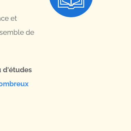
nce et
ensemble de
u d'études
 nombreux