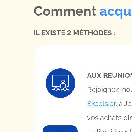
Comment
acqué
IL EXISTE 2 MÉTHODES :
AUX RÉUNIO
Rejoignez-nou
Excelsior
, à J
vos achats di
La librairie e