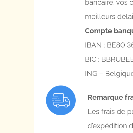
bancaire, vos 
meilleurs délai
Compte banqu
IBAN : BE80 3
BIC : BBRUBE
ING – Belgiqu
Remarque frai
Les frais de p
d’expédition 