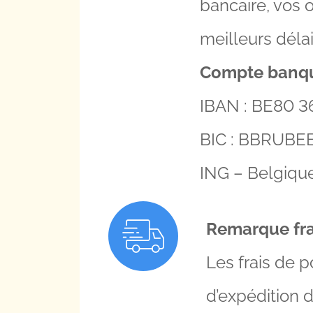
bancaire, vos 
meilleurs délai
Compte banqu
IBAN : BE80 3
BIC : BBRUBE
ING – Belgiqu
Remarque frai
Les frais de p
d’expédition 