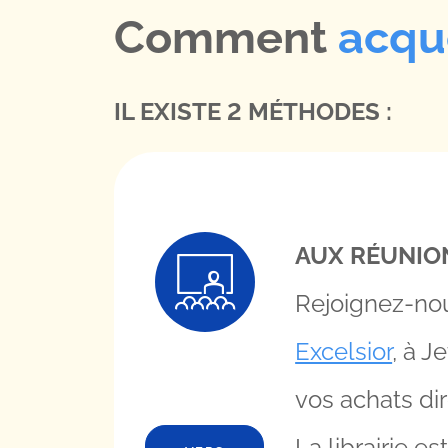
Comment
acqué
IL EXISTE 2 MÉTHODES :
AUX RÉUNIO
Rejoignez-nou
Excelsior
, à J
vos achats di
La librairie e