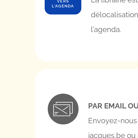
VERS
L’AGENDA
délocalisatio
l’agenda.
PAR EMAIL OU
Envoyez-nous
jacques.be
ou u