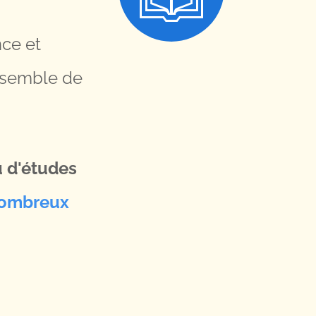
nce et
ensemble de
u d'études
 nombreux