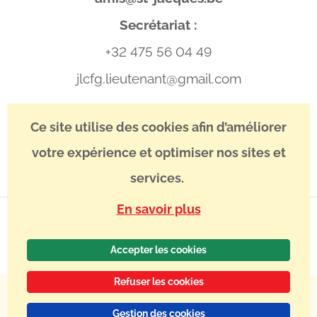
Secrétariat :
+32 475 56 04 49
jlcfg.lieutenant@gmail.com
IBAN : BE13 3400 8746 5039
Ce site utilise des cookies afin d’améliorer
BIC : BBRUBEBB
votre expérience et optimiser nos sites et
services.
En savoir plus
Accepter les cookies
Refuser les cookies
Mentions légales
Statuts de l’asbl
ROI
Politique de
confidentialité
© 2024
Association Belge des Amis de Saint-Jacques
Gestion des cookies