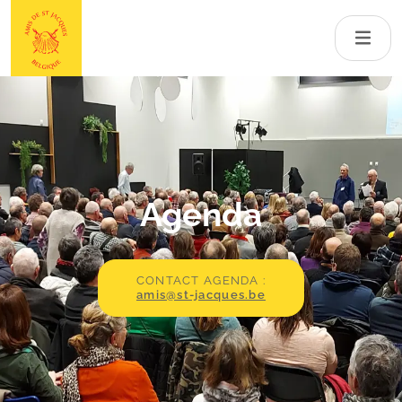
Agenda
CONTACT AGENDA :
amis@st-jacques.be