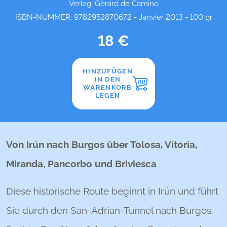
Verlag: Gérard de Camino
ISBN-NUMMER: 9782952870672 - Janvier 2013 - 100 gr
18 €
HINZUFÜGEN
IN DEN
WARENKORB
LEGEN
Von Irún nach Burgos über Tolosa, Vitoria,
Miranda, Pancorbo und Briviesca
Diese historische Route beginnt in Irún und führt
Sie durch den San-Adrian-Tunnel nach Burgos.