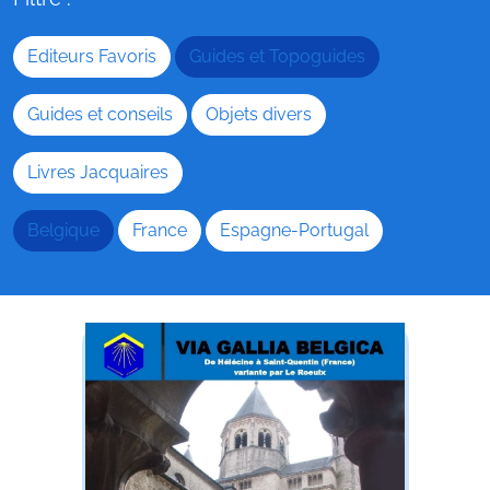
Editeurs Favoris
Guides et Topoguides
Guides et conseils
Objets divers
Livres Jacquaires
Belgique
France
Espagne-Portugal