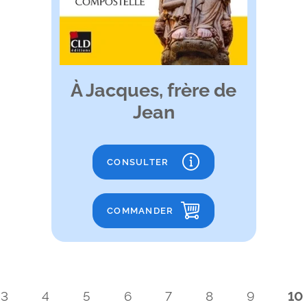
À Jacques, frère de
Jean
CONSULTER
COMMANDER
3
4
5
6
7
8
9
10