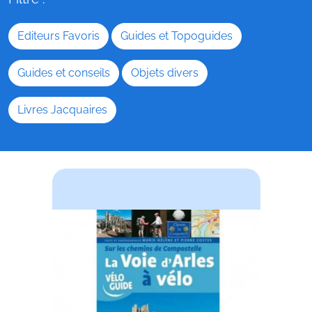
Editeurs Favoris
Guides et Topoguides
Guides et conseils
Objets divers
Livres Jacquaires