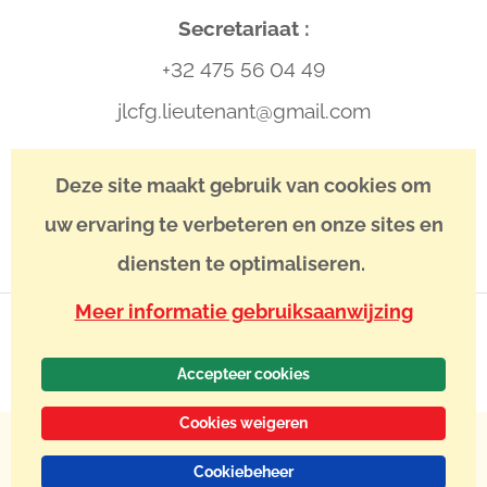
Secretariaat :
+32 475 56 04 49
jlcfg.lieutenant@gmail.com
IBAN : BE13 3400 8746 5039
Deze site maakt gebruik van cookies om
BIC : BBRUBEBB
uw ervaring te verbeteren en onze sites en
diensten te optimaliseren.
Meer informatie gebruiksaanwijzing
Accepteer cookies
Cookies weigeren
Juridische informatie
Statuten
Dienstregeling
Privacy policy
©
2024
Association Belge des Amis de Saint-Jacques de Compostelle
-
Cookiebeheer