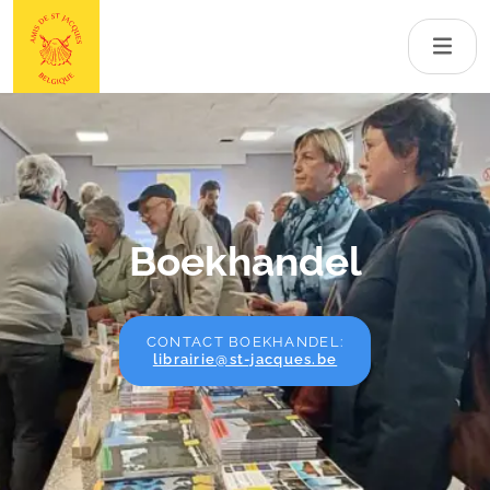
Boekhandel
CONTACT BOEKHANDEL:
librairie@st-jacques.be