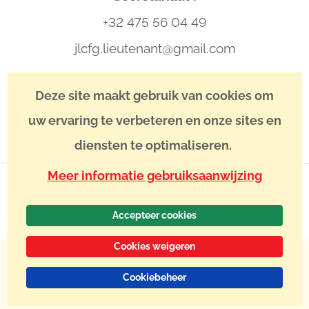
+32 475 56 04 49
jlcfg.lieutenant@gmail.com
IBAN : BE13 3400 8746 5039
Deze site maakt gebruik van cookies om
BIC : BBRUBEBB
uw ervaring te verbeteren en onze sites en
diensten te optimaliseren.
Meer informatie gebruiksaanwijzing
Accepteer cookies
Cookies weigeren
Juridische informatie
Statuten
Dienstregeling
Privacy policy
©
2024
Association Belge des Amis de Saint-Jacques de Compostelle
-
Cookiebeheer
Gemaakt door -
Webadev
- Alle rechten voorbehouden.