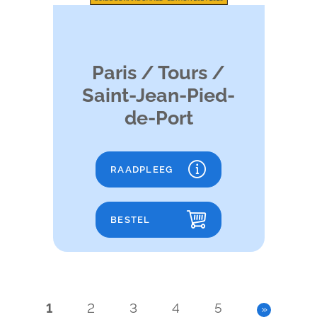
Paris / Tours /
Saint-Jean-Pied-
de-Port
RAADPLEEG
BESTEL
1
2
3
4
5
»